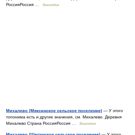
РоссияРоссия …
Википедия
Михалево (Мяксинское сельское поселение)
— У этого
топонима есть и другие значения, см. Михалево. Деревня
Михалево Страна РоссияРоссия …
Википедия
Михалево (Щетинское сельское поселение)
— У этого